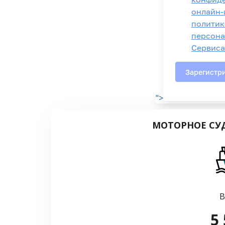
">
МОТОРНОЕ СУД
В
5 