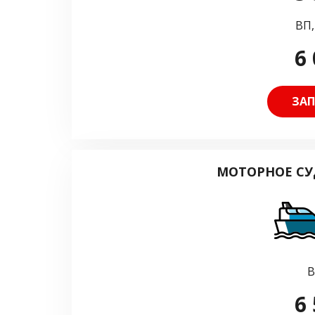
ВП,
6 
ЗАП
МОТОРНОЕ СУ
В
6 