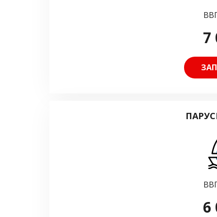
ВВП
7 
ЗАП
ПАРУС
ВВП
6 